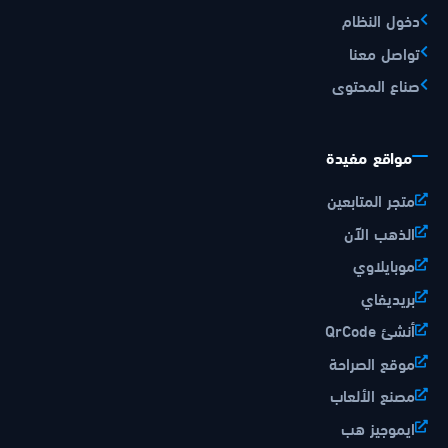
دخول النظام
تواصل معنا
صناع المحتوى
مواقع مفيدة
متجر المتابعين
الذهب الآن
موبايلاوي
بريديفاي
أنشئ QrCode
موقع الصراحة
مصنع الألعاب
ايموجيز هب