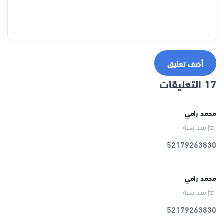
أضف تعليق
17 التعليقات
محمد رامي
منذ سنة
52179263830
محمد رامي
منذ سنة
52179263830