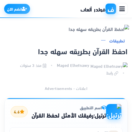
ف
فولدر ألعاب
انضم الآن
تطبيقات
الرئيسية
احفظ القرآن بطريقه سهله جدا
التطبيقات
Maged Elhefnawy
منذ 3 سنوات
رابط
الألعاب
اعلانات - Advertisements
مواقع
اسم التطبيق
ذكاء اصطناعي
4.6
ترتيل:رفيقك الأمثل لحفظ القرآن