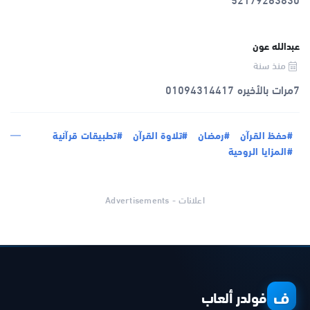
عبدالله عون
منذ سنة
7مرات بالأخيره 01094314417
#حفظ القرآن
#رمضان
#تلاوة القرآن
#تطبيقات قرآنية
#المزايا الروحية
اعلانات - Advertisements
ف
فولدر ألعاب