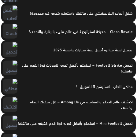
شغل ألعاب البلايستيشن على هاتفك واستمتع بتجربة غير محدودة!
Clash Royale – معركة استراتيجية في عالم مليء بالإثارة والتحدي!
تحميل لعبة فوارزة أجمل لعبة سيارات واقعية 2025
تحميل Football Strike – استمتع بأفضل تجربة لتحديات كرة القدم على
هاتفك!
محاكي العاب بلاستيشن 5 للموبيل !!
اكتشف عالم الخداع والمغامرة في Among Us – هل يمكنك النجاة
وكشف
تحميل Mini Football – استمتع بأفضل تجربة كرة قدم خفيفة على هاتفك!