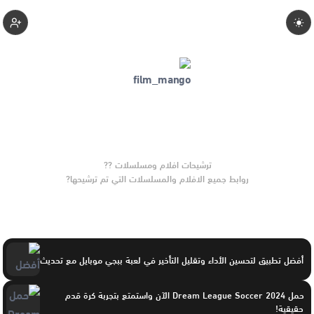
Filmango
روابط جميع الافلام والمسلسلات التي تم ترشيحها?
أفضل تطبيق لتحسين الأداء وتقليل التأخير في لعبة ببجي موبايل مع تحديث
حمل Dream League Soccer 2024 الآن واستمتع بتجربة كرة قدم
حقيقية!