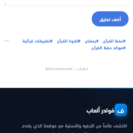
أضف تعليق
#حفظ القرآن
#رمضان
#تلاوة القرآن
#تطبيقات قرآنية
#فوائد حفظ القرآن
اعلانات - Advertisements
ف
فولدر ألعاب
اكتشف عالماً من الترفيه والتسلية مع موقعنا الذي يقدم