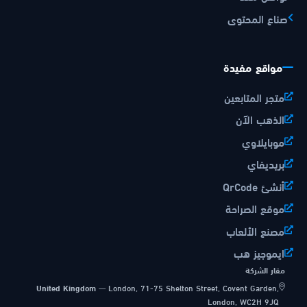
صناع المحتوى
مواقع مفيدة
متجر المتابعين
الذهب الآن
موبايلاوي
بريديفاي
أنشئ QrCode
موقع الصراحة
مصنع الألعاب
ايموجيز هب
مقار الشركة
United Kingdom
—
London, 71-75 Shelton Street, Covent Garden,
London, WC2H 9JQ