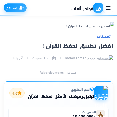
ف
فولدر ألعاب
انضم الآن
تطبيقات
الرئيسية
افضل تطبيق لحفظ القرآن !
التطبيقات
abdelrahman
منذ 3 سنوات
رابط
الألعاب
اعلانات - Advertisements
مواقع
اسم التطبيق
4.6
ترتيل:رفيقك الأمثل لحفظ القرآن
ذكاء اصطناعي
التحميلات
+10,000,000