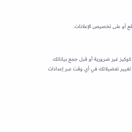
 أو على تخصيص الإعلانات.
موافقتك قبل وضع كوكيز غير ضرورية أو قبل جمع بياناتك
GDP وتوجيه ePrivacy). يمكنك سحب موافقتك أو تغيير تفضيلاتك في أي وقت عبر إعدادات