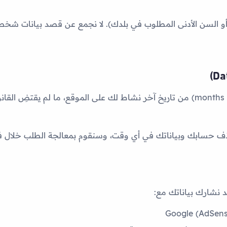
ع غير موجّه للأطفال دون 13 عاماً (أو السن الأدنى المطلوب في بلدك). لا نجمع عن قصد 
من تاريخ آخر نشاط لك على الموقع، ما لم يقتضِ القانون
سابك وبياناتك في أي وقت، وسنقوم بمعالجة الطلب خلال فترة ز
قد نشارك بياناتك مع:
Google (AdSens