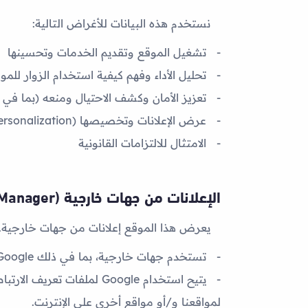
نستخدم هذه البيانات للأغراض التالية:
تشغيل الموقع وتقديم الخدمات وتحسينها
تحليل الأداء وفهم كيفية استخدام الزوار للمو
تعزيز الأمان وكشف الاحتيال ومنعه (بما في ذلك Google reCAPTCHA عند إرسال 
عرض الإعلانات وتخصيصها (ad personalization) وفقاً لاهتماماتك وسلوك تصفحك
الامتثال للالتزامات القانونية
الإعلانات من جهات خارجية (Google AdSense / Ad Manager)
يعرض هذا الموقع إعلانات من جهات خارجية. بموجب متطلبات dSense
تستخدم جهات خارجية،
بما في ذلك Google
يتيح استخدام Google لملفات تعريف الارتباط الإعلانية (DoubleClick cookie وغيرها) لـ Google
لمواقعنا و/أو مواقع أخرى على الإنترنت
.