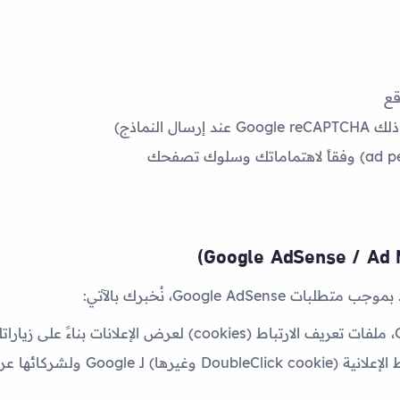
قع
النماذج)
Google A، نُخبرك بالآتي:
، ملفات تعريف الارتباط (cookies) لعرض الإعلانات بناءً على زياراتك السابقة
ولشركائها
عرض