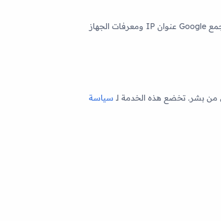
(عبر gtag.js) لقياس زيارات الموقع وسلوك المستخدمين بشكل مجمّع. قد تجمع Google عنوان IP ومعرفات الجهاز
ل من بشر. تخضع هذه الخدمة لـ
سياسة