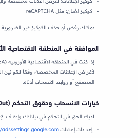
كوكيز الإعلانات:
لعرض إعلانات مخصصة وقياس فعاليتها (ense / Ad Manager
كوكيز الأمان:
مثل reCAPTCHA
يمكنك رفض أو حذف الكوكيز غير الضرورية 
الموافقة في المنطقة الاقتصادية الأ
المتصفح أو روابط الانسحاب أدناه.
خيارات الانسحاب وحقوق التحكم (Opt-Out)
لديك الحق في التحكم في بياناتك وإيقاف الإع
إعدادات إعلانات Google (Ads Settings):
//adssettings.google.com