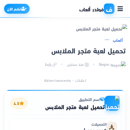
ف
فولدر ألعاب
انضم الآن
ألعاب
الرئيسية
تحميل لعبة متجر الملابس
التطبيقات
Negm
منذ سنتين
رابط
الألعاب
اعلانات - Advertisements
مواقع
اسم التطبيق
4.5
تحميل لعبة متجر الملابس
ذكاء اصطناعي
التحميلات
+١٬٠٠٠٬٠٠٠