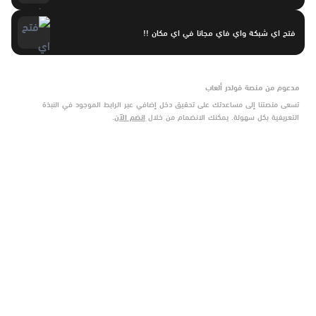
فتح اي شبكة واي فاي مجانا في اي مكان !!
مدعوم من منصة فولدر ألعاب
تسعى منصتنا إلى مساعدتك على تحقيق دخل إضافي عبر الرابط الموجود في النبذة
التعريفية بكل سهولة. يمكنك الانضمام من خلال
انضم الآن
.