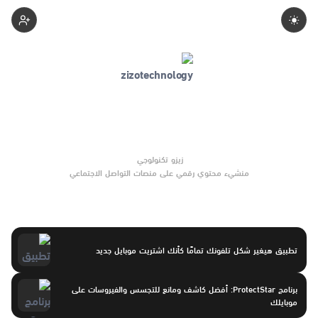
Zizotechnology
منشيء محتوي رقمي على منصات التواصل الاجتماعي
تطبيق هيغير شكل تلفونك تمامًا كأنك اشتريت موبايل جديد
برنامج ProtectStar: أفضل كاشف ومانع للتجسس والفيروسات على
موبايلك