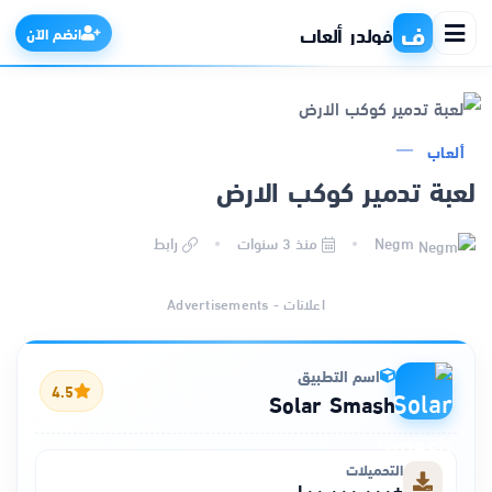
ف
فولدر ألعاب
انضم الآن
ألعاب
الرئيسية
لعبة تدمير كوكب الارض
التطبيقات
Negm
منذ 3 سنوات
رابط
الألعاب
اعلانات - Advertisements
مواقع
اسم التطبيق
4.5
Solar Smash
ذكاء اصطناعي
التحميلات
+١٠٠٬٠٠٠٬٠٠٠