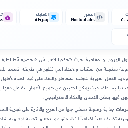
ت
المطور
التصنيف
تس
NoctuaLabs
بسيطة
مج
حول الهروب والمغامرة، حيث يتحكم اللاعب في شخصية قط لطيف 
ة متنوعة من العقبات والأعداء التي تظهر في طريقه. تعتمد اللع
ردود الفعل الفورية لتجنب المخاطر والبقاء على قيد الحياة لأطول 
عب بالبساطة، حيث يمكن للاعبين من جميع الأعمار التفاعل معها 
وق فيها بعض التحدي والذكاء الاستراتيجي.
ومات جذابة وملونة تضفي جواً من المرح والإثارة على تجربة اللعب
رية تضيف بعداً إضافياً للتشويق، مما يجعلها تجربة ترفيهية شاملة
مراحل متزايدة في الصعوبة، مما يحفز اللاعبين على تحسين أدائ