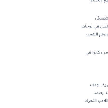
أصدقاء
 أعلى في لوحات
ويمنع الشعور
واء كانوا في
رة. الهدف
. يعتمد
للاعب التحرك