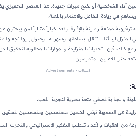
ن أداء الشخصية أو لفتح ميزات جديدة. هذا العنصر التحفيزي ي
ويساهم في زيادة التفاعل والاهتمام باللعبة.
ة ترفيهية ممتعة ومليئة بالإثارة، وتعد خياراً مثالياً لمن يبحثون 
المنزل أو أثناء التنقل. بساطتها وسهولة الوصول إليها تجعلها م
ومع ذلك، فإن التحديات المتزايدة والمهارات المطلوبة لتحقيق الدرج
تعة حتى للاعبين المتمرسين.
اعلانات - Advertisements
ة: