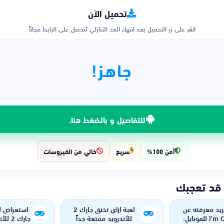
تحميل الآن
انقر على زر التحميل بعد انتهاء العد التنازلي لتحصل على الرابط مجاناً
جاهز!
للتفاصيل و بالضغط هنا.
آمن 100%
سريع
خالي من الفيروسات
 قد تعجبك
ريد معرفته عن
لعبة ازاي تخنق جارك 2
استعراض لع
لعبة I’m Cat للموبايل:
للأندرويد ممتعة جداً
جارك 2 للأندرويد والآيفون