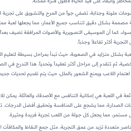
خاطر والبقاء على قيد الحياة لأطول فترة ممكنة.
سومات ملونة وجذابة، تضفي جواً من المرح والتشويق على تجربة ا
 مصممة بشكل دقيق لتناسب جميع الأعمار، مما يجعلها لعبة ممت
سواء. كما أن الموسيقى التصويرية والأصوات المرافقة تضيف بعداً 
التجربة أكثر تفاعلاً وجذباً.
عبة بشكل متزايد في الصعوبة، حيث تبدأ بمراحل بسيطة لتعليم ال
ية، ثم تتقدم إلى مراحل أكثر تعقيداً وتحدياً. هذا التدرج في ال
هتمام اللاعب ويمنع الشعور بالملل، حيث يتم تقديم تحديات جدي
ائعة في اللعبة هي إمكانية التنافس مع الأصدقاء والعائلة. يمكن للا
ات الصدارة، مما يشجع على المنافسة وتحقيق أفضل الدرجات. تت
 مستمر، مما يجعل كل جولة من اللعب تجربة فريدة ومثيرة.
اصر متعددة تزيد من عمق التجربة، مثل جمع النقاط والمكافآت ا