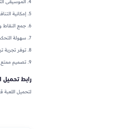
4. الموسيقى التصويرية والأصوات المرافقة تضيف بعداً من الإثارة.
5. إمكانية التنافس مع الأصدقاء والعائلة عبر لوحات الصدارة.
6. جمع النقاط والمكافآت لتحسين أداء الشخصية وفتح ميزات جديدة.
7. سهولة التحكم والبساطة في أسلوب اللعب تجعلها مناسبة لجميع الفئات العمرية.
8. توفر تجربة ترفيهية سريعة ومسلية، مثالية لأوقات الفراغ.
9. تصميم ممتع وتنوع في التحديات يحافظ على اهتمام اللاعبين لفترة طويلة.
رابط تحميل ال
لتحميل اللعبة ق