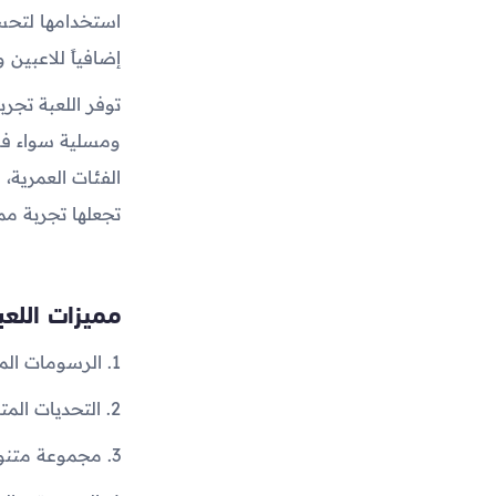
استخدامها لتحسي
إضافياً للاعبين 
توفر اللعبة تجرب
ومسلية سواء في 
الفئات العمرية، 
تجعلها تجربة مم
مميزات اللعب
1. الرسومات الملونة والجذابة تضفي متعة بصرية لتجربة اللعب.
2. التحديات المتزايدة في الصعوبة تبقي اللاعبين مستمتعين ومتحمسين لتحقيق درجات أعلى.
3. مجموعة متنوعة من العقبات والأعداء تتطلب التفكير الاستراتيجي والتحرك السريع.