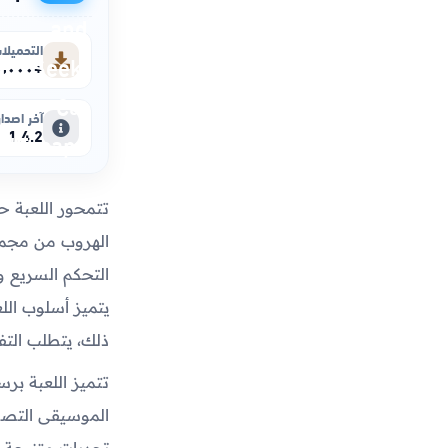
التحميلا
+٥٠٠٬٠٠٠
آخر اصدار
1.4.2
تتمحور اللعبة 
الهروب من مجموع
التحكم السريع و
يتميز أسلوب الل
ذلك، يتطلب التف
تتميز اللعبة برس
الموسيقى التصوي
تحديات متنوعة و