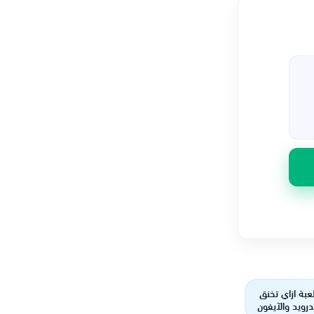
بة ازاي تخنق