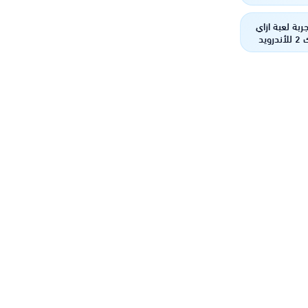
ربة لعبة ازاي
تخنق جارك 2 للأندرويد
: التحديات
مواقع المتنوعة