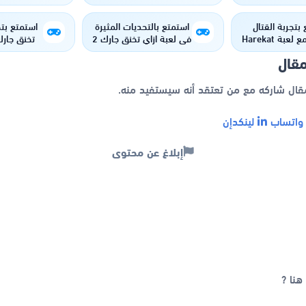
مل، المميزات،
ة الاستخدام
بتجربة القتال
استمتع بالتحديات المثيرة
استمتع بتج
الواقعية مع لعبة Harekat
في لعبة ازاي تخنق جارك 2
2 : Onli
للأندرويد والآيفون
والآيفون
مقال
الجديدة وال
مقال شاركه مع من تعتقد أنه سيستفيد منه.
اتساب
لينكدإن
إبلاغ عن محتوى
هنا ?