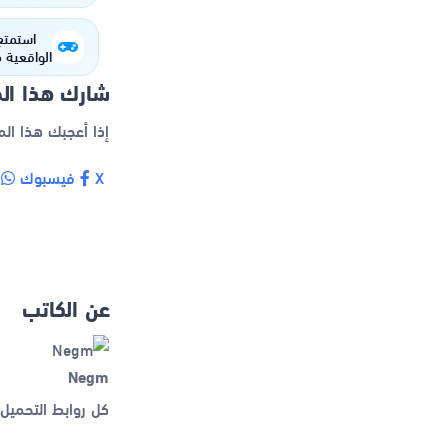
شرح كا
وطريق
استمتع 
ne
شارك هذا ال
إذا أعجبك هذا ال
X
فيسبوك
و
عن الكاتب
Negm
كل روابط التحميل 