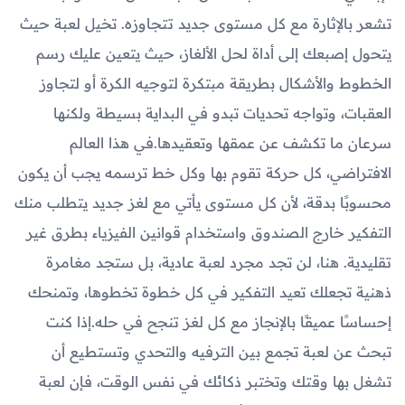
تشعر بالإثارة مع كل مستوى جديد تتجاوزه. تخيل لعبة حيث
يتحول إصبعك إلى أداة لحل الألغاز، حيث يتعين عليك رسم
الخطوط والأشكال بطريقة مبتكرة لتوجيه الكرة أو لتجاوز
العقبات، وتواجه تحديات تبدو في البداية بسيطة ولكنها
سرعان ما تكشف عن عمقها وتعقيدها.في هذا العالم
الافتراضي، كل حركة تقوم بها وكل خط ترسمه يجب أن يكون
محسوبًا بدقة، لأن كل مستوى يأتي مع لغز جديد يتطلب منك
التفكير خارج الصندوق واستخدام قوانين الفيزياء بطرق غير
تقليدية. هنا، لن تجد مجرد لعبة عادية، بل ستجد مغامرة
ذهنية تجعلك تعيد التفكير في كل خطوة تخطوها، وتمنحك
إحساسًا عميقًا بالإنجاز مع كل لغز تنجح في حله.إذا كنت
تبحث عن لعبة تجمع بين الترفيه والتحدي وتستطيع أن
تشغل بها وقتك وتختبر ذكائك في نفس الوقت، فإن لعبة