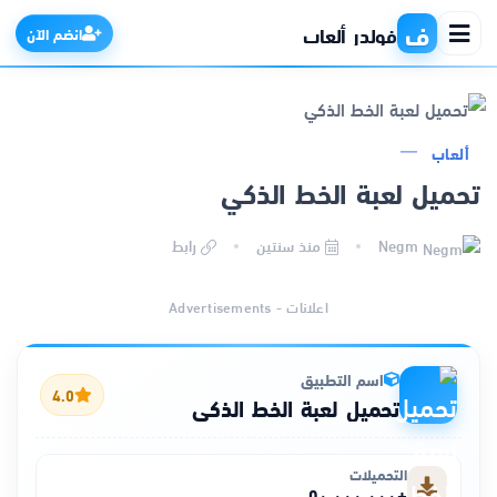
ف
فولدر ألعاب
انضم الآن
ألعاب
الرئيسية
تحميل لعبة الخط الذكي
التطبيقات
Negm
منذ سنتين
رابط
الألعاب
اعلانات - Advertisements
مواقع
اسم التطبيق
4.0
تحميل لعبة الخط الذكي
ذكاء اصطناعي
التحميلات
+٥٠٬٠٠٠٬٠٠٠