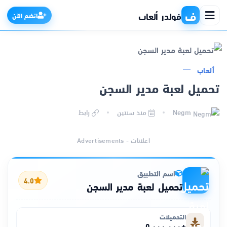
ف
فولدر ألعاب
انضم الآن
ألعاب
الرئيسية
تحميل لعبة مدير السجن
التطبيقات
Negm
منذ سنتين
رابط
الألعاب
اعلانات - Advertisements
مواقع
اسم التطبيق
4.0
تحميل لعبة مدير السجن
ذكاء اصطناعي
التحميلات
+٥٬٠٠٠٬٠٠٠