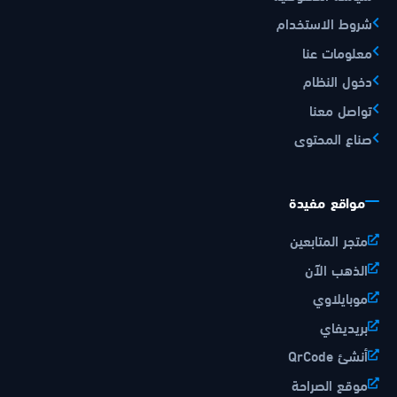
شروط الاستخدام
معلومات عنا
دخول النظام
تواصل معنا
صناع المحتوى
مواقع مفيدة
متجر المتابعين
الذهب الآن
موبايلاوي
بريديفاي
أنشئ QrCode
موقع الصراحة