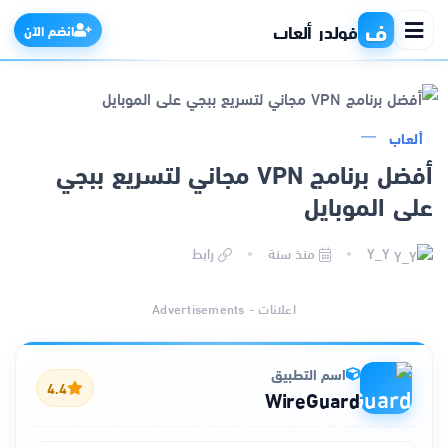
ف
فولدر ألعاب
انضم الآن
ألعاب
الرئيسية
أفضل برنامج VPN مجاني لتسريع ببجي
على الموبايل
التطبيقات
Y_Y
منذ سنة
رابط
الألعاب
اعلانات - Advertisements
مواقع
ذكاء اصطناعي
اسم التطبيق
4.4
WireGuard