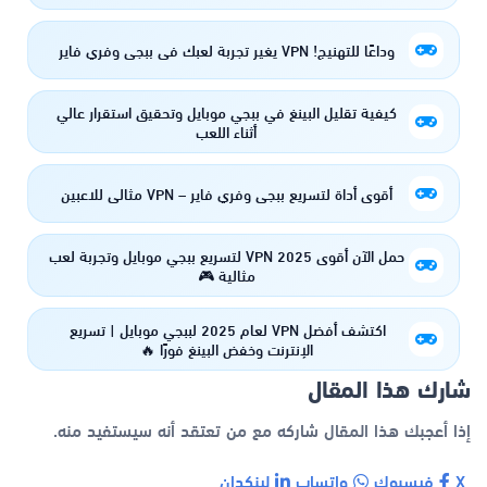
وداعًا للتهنيج! VPN يغير تجربة لعبك في ببجي وفري فاير
كيفية تقليل البينغ في ببجي موبايل وتحقيق استقرار عالي
أثناء اللعب
أقوى أداة لتسريع ببجي وفري فاير – VPN مثالي للاعبين
حمل الآن أقوى VPN 2025 لتسريع ببجي موبايل وتجربة لعب
مثالية 🎮
اكتشف أفضل VPN لعام 2025 لببجي موبايل | تسريع
الإنترنت وخفض البينغ فورًا 🔥
شارك هذا المقال
إذا أعجبك هذا المقال شاركه مع من تعتقد أنه سيستفيد منه.
X
فيسبوك
واتساب
لينكدإن