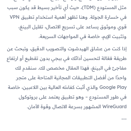
مثل المستودع (TDM)، حيث أي تأخير بسيط قد يكون سبب
في خسارة الجولة. وهنا تظهر أهمية استخدام تطبيق VPN
قوي وموثوق يساعد على تسريع الاتصال، تقليل البينغ،
وتثبيت الإيم، خاصة في المواجهات السريعة.
إذا كنت من عشاق الهيدشوت والتصويب الدقيق، وتبحث عن
طريقة فعّالة لتحسين أدائك في ببجي بدون تقطيع أو ارتفاع
مفاجئ في البينغ، فهذا المقال مخصص لك. سنقدم لك
واحدًا من أفضل التطبيقات المجانية المتاحة على متجر
Google Play والذي أثبت كفاءته العالية بين اللاعبين، خاصة
في طور المستودع – وهو تطبيق يعتمد على بروتوكول
WireGuard المشهور بسرعة الاتصال وقوة الأمان.
---