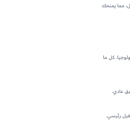
، مما يمنحك
لوجيا. كل ما
يق عادي.
غيل رئيسي.