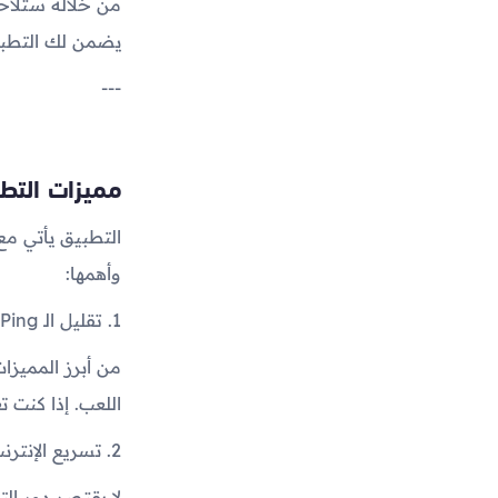
من خلاله ستلاحظ
يضمن لك التطبيق
---
مميزات التط
التطبيق يأتي مع 
وأهمها:
1. تقليل الـ Ping إلى أقصى درجة ممكنة
من أبرز المميزا
اللعب. إذا كنت تعاني من Ping مرتفع، فسوف تلاحظ فرق
2. تسريع الإنترنت وتحسين الاستقرار 📶