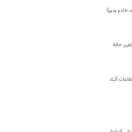
خادم يدويًا
م تفعيل خدمة الـ VPN. ستلاحظ تغير حالة
اعات أثناء
غط على الرابط