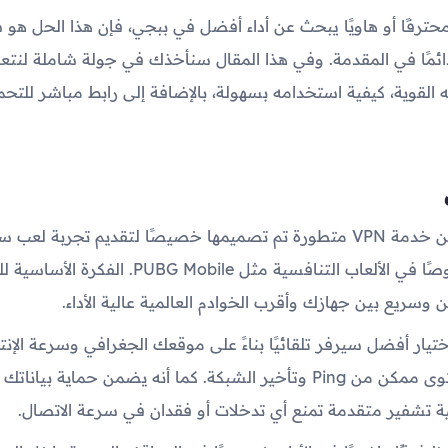
 محترفًا أو هاويًا يبحث عن أداء أفضل في ببجي، فإن هذا الحل ه
ئمًا في المقدمة. وفي هذا المقال سنأخذك في جولة شاملة لنتع
 القوية، كيفية استخدامه بسهولة، بالإضافة إلى رابط مباشر للتحم
ق
التطبيق عبارة عن خدمة VPN متطورة تم تصميمها خصيصًا لتقديم تجربة لعب
ومستقرة، خصوصًا في الألعاب التنافسية مثل  Mobile
 وسريع بين جهازك وأقرب الخوادم العالمية عالية الأداء.
تيار أفضل سيرفر تلقائيًا بناءً على موقعك الجغرافي وسرعة الإنت
يضمن أقل مستوى ممكن من Ping وتأخير الشبكة. كما أنه يضمن حماية بيانا
ة تشفير متقدمة تمنع أي تدخلات أو فقدان في سرعة الاتصال.