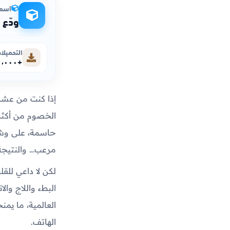
اسم 
ودّع اللاج ن
التحميلا
+١٠٠٬٠٠٠٬٠٠٠
إذا كنت من عشاق 
الخصوم من أكثر 
مرعب… والنتيجة
لكن لا داعي للق
البطء واللاج وا
الهاتف.