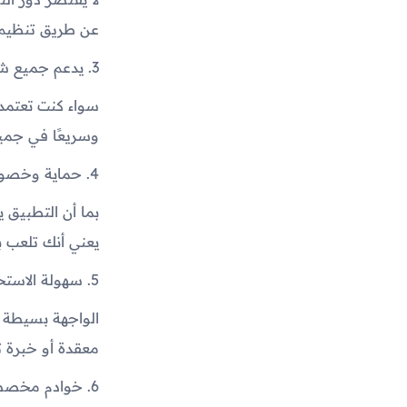
عن طريق تنظيم ح
3. يدعم جميع شبكات الإنترنت 🌍
وسريعًا في جميع
4. حماية وخصوصية كاملة 🔒
يعني أنك تلعب ب
5. سهولة الاستخدام وسرعة التشغيل 🕹️
الواجهة بسيطة 
معقدة أو خبرة ت
6. خوادم مخصصة للألعاب 🎮