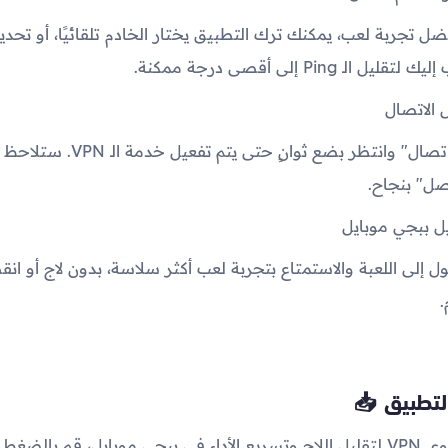
 تجربة لعب، يمكنك ترك التطبيق يختار الخادم تلقائيًا، أو تحديد 
الـ Ping إلى أقصى درجة ممكنة.
اضغط على زر "اتصال" وانتظر بضع ثوانٍ حتى يت
صل" بنجاح.
ل إلى اللعبة والاستمتاع بتجربة لعب أكثر سلاسة، بدون لاج أو انقط
لتطبيق 📥
للحصول على أقوى VPN لتقليل اللاج وتسريع الأداء في ببجي موبايل، قم بالض