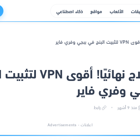
يقات
الألعاب
مواقع
ذكاء اصطناعي
ودّع اللاج نهائيًا! أقوى PN
ي وفري فاير
منذ 9 أشهر
رابط
اعلانات - Advertisements