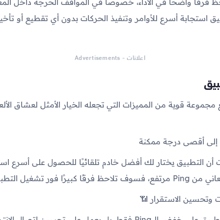
 فرقًا واضحًا في الأداء، خصوصًا في المواقف الحرجة داخل الم
 استجابة أسرع للأوامر وتنفيذ الحركات بدون أي تقطيع أو تأخير
اعلانات - Advertisements
بيق
مجموعة قوية من المميزات التي تجعله الخيار الأمثل لعشاق الألعا
ت أن التطبيق يختار لك أفضل خادم تلقائيًا للحصول على أسرع استج
ًا كبيرًا فور تشغيل التطبيق.
لا يقتصر دور التطبيق على خفض الـ Ping فقط، بل يعمل على تحسين ا