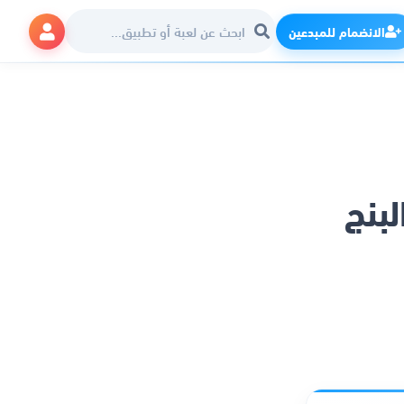
الانضمام للمبدعين
V لتثبيت البنج