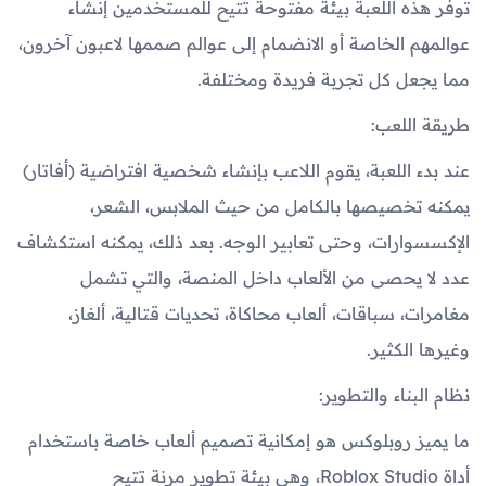
توفر هذه اللعبة بيئة مفتوحة تتيح للمستخدمين إنشاء
عوالمهم الخاصة أو الانضمام إلى عوالم صممها لاعبون آخرون،
مما يجعل كل تجربة فريدة ومختلفة.
طريقة اللعب:
عند بدء اللعبة، يقوم اللاعب بإنشاء شخصية افتراضية (أفاتار)
يمكنه تخصيصها بالكامل من حيث الملابس، الشعر،
الإكسسوارات، وحتى تعابير الوجه. بعد ذلك، يمكنه استكشاف
عدد لا يحصى من الألعاب داخل المنصة، والتي تشمل
مغامرات، سباقات، ألعاب محاكاة، تحديات قتالية، ألغاز،
وغيرها الكثير.
نظام البناء والتطوير:
ما يميز روبلوكس هو إمكانية تصميم ألعاب خاصة باستخدام
أداة Roblox Studio، وهي بيئة تطوير مرنة تتيح