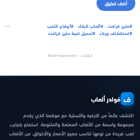
أضف تعليق
#ماين كرافت
#ألعاب البقاء
#أوضاع اللعب
#استكشاف وبناء
#تحميل لعبة ماين كرافت
اعلانات - Advertisements
ف
فولدر ألعاب
اكتشف عالماً من الترفيه والتسلية مع موقعنا الذي يقدم
مجموعة واسعة من الألعاب الممتعة والمتنوعة. استمتع بتجارب
لعب فريدة من نوعها تناسب جميع الأعمار والأذواق، من الألعاب