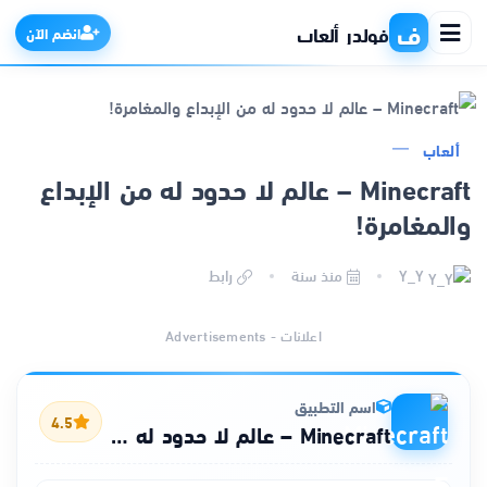
ف
فولدر ألعاب
انضم الآن
ألعاب
الرئيسية
Minecraft – عالم لا حدود له من الإبداع
والمغامرة!
التطبيقات
Y_Y
منذ سنة
رابط
الألعاب
اعلانات - Advertisements
مواقع
ذكاء اصطناعي
اسم التطبيق
4.5
Minecraft – عالم لا حدود له من الإبداع والمغامرة!