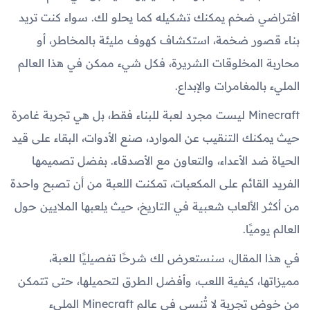
افتراضي ضخم يمكنك تشكيله كما يحلو لك. سواء كنت تريد
بناء قصور ضخمة، استكشاف كهوف مليئة بالمخاطر، أو
محاربة المخلوقات الشريرة، فكل شيء ممكن في هذا العالم
المليء بالمغامرات والإبداع.
Minecraft ليست مجرد لعبة للبناء فقط، بل هي تجربة غامرة
حيث يمكنك التنقيب عن الموارد، صنع الأدوات، البقاء على قيد
الحياة ضد الأعداء، والتعاون مع الأصدقاء. بفضل تصميمها
الفريد القائم على المكعبات، تمكنت اللعبة من أن تصبح واحدة
من أكثر الألعاب شعبية في التاريخ، حيث يلعبها الملايين حول
العالم يوميًا.
في هذا المقال، سنستعرض لك شرحًا تفصيليًا للعبة،
مميزاتها، كيفية اللعب، وأفضل الطرق لتحميلها، حتى تتمكن
من خوض تجربة لا تُنسى في عالم Minecraft المليء