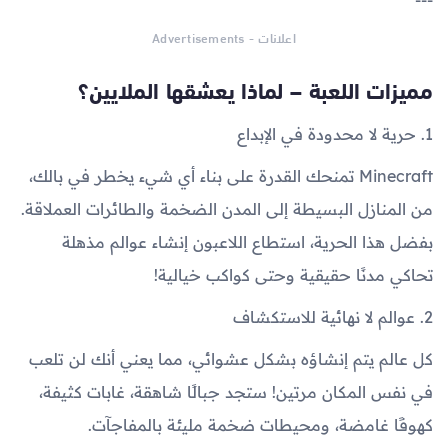
---
اعلانات - Advertisements
مميزات اللعبة – لماذا يعشقها الملايين؟
1. حرية لا محدودة في الإبداع
Minecraft تمنحك القدرة على بناء أي شيء يخطر في بالك،
من المنازل البسيطة إلى المدن الضخمة والطائرات العملاقة.
بفضل هذا الحرية، استطاع اللاعبون إنشاء عوالم مذهلة
تحاكي مدنًا حقيقية وحتى كواكب خيالية!
2. عوالم لا نهائية للاستكشاف
كل عالم يتم إنشاؤه بشكل عشوائي، مما يعني أنك لن تلعب
في نفس المكان مرتين! ستجد جبالًا شاهقة، غابات كثيفة،
كهوفًا غامضة، ومحيطات ضخمة مليئة بالمفاجآت.