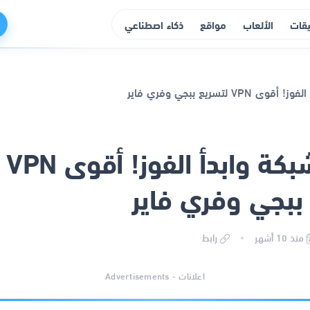
يقات
الألعاب
مواقع
ذكاء اصطناعي
ثبّت الشبكة وابدأ الفوز! أقوى VPN
ببجي وفري فاير
منذ 10 أشهر
رابط
اعلانات - Advertisements