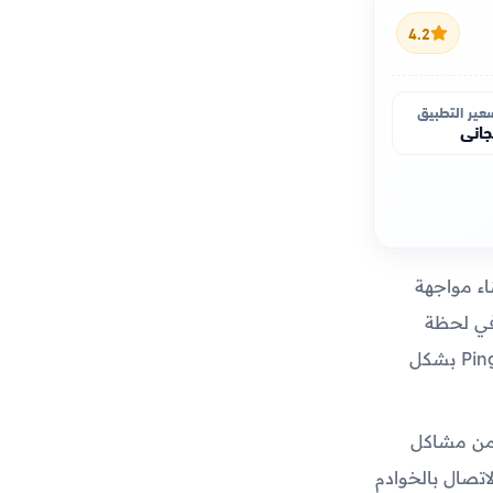
4.2
عير التطبيق
اني
اء مواجهة
في لحظة
حاسمة، على وشك القضاء على خصمك، وفجأة تتجمد الشاشة أو ترتفع قيمة الـ Ping بشكل
 من مشاكل
اتصال بالخوادم