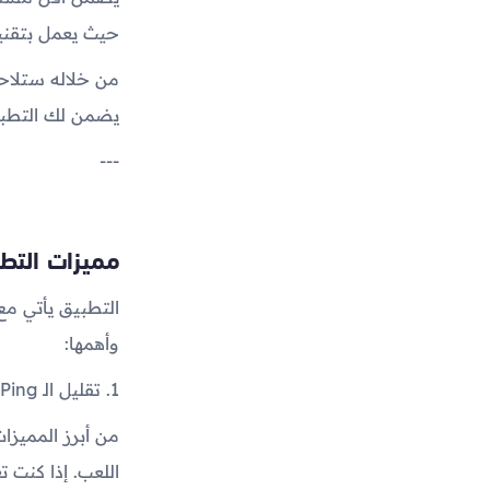
حيث يعمل بتقني
من خلاله ستلاحظ
يضمن لك التطبيق
---
مميزات التط
التطبيق يأتي مع 
وأهمها:
1. تقليل الـ Ping إلى أقصى درجة ممكنة ⚡
من أبرز المميزا
اللعب. إذا كنت تعاني من Ping مرتفع، فسوف تلاحظ فرق