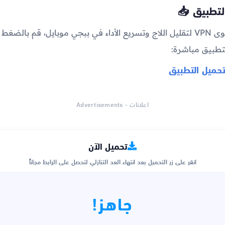
لتطبيق 📥
للحصول على أقوى VPN لتقليل اللاج وتسريع الأداء في ببجي موبايل، قم بالض
لتطبيق مباشرة:
تحميل التطبيق
اعلانات - Advertisements
تحميل الآن
انقر على زر التحميل بعد انتهاء العد التنازلي لتحصل على الرابط مجاناً
جاهز!