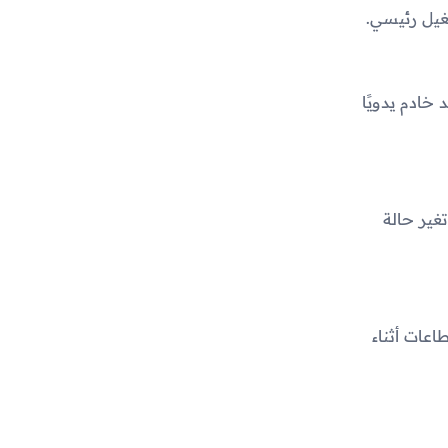
غيل رئيسي.
خادم يدويًا
م تفعيل خدمة الـ VPN. ستلاحظ تغير حالة
اعات أثناء