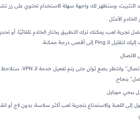
د التثبيت، وستظهر لك واجهة سهلة الاستخدام تحتوي على زر تش
 تجربة لعب، يمكنك ترك التطبيق يختار الخادم تلقائيًا، أو تحديد 
الـ Ping إلى أقصى درجة ممكنة.
اضغط على زر "اتصال" وانتظر بضع ثوانٍ حتى يت
صل" بنجاح.
ل إلى اللعبة والاستمتاع بتجربة لعب أكثر سلاسة، بدون لاج أو انقط