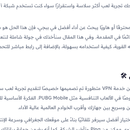
 محترفًا أو هاويًا يبحث عن أداء أفضل في ببجي، فإن هذا الحل ه
ئمًا في المقدمة. وفي هذا المقال سنأخذك في جولة شاملة لنتع
 القوية، كيفية استخدامه بسهولة، بالإضافة إلى رابط مباشر للتحم
🛠️
التطبيق عبارة عن خدمة VPN متطورة تم تصميمها خصيصًا لتقديم تجربة لعب
ومستقرة، خصوصًا في الألعاب التنافسية مثل  Mobile
 وسريع بين جهازك وأقرب الخوادم العالمية عالية الأداء.
تيار أفضل سيرفر تلقائيًا بناءً على موقعك الجغرافي وسرعة الإنت
يضمن أقل مستوى ممكن من Ping وتأخير الشبكة. كما أنه يضمن حماية بيانا