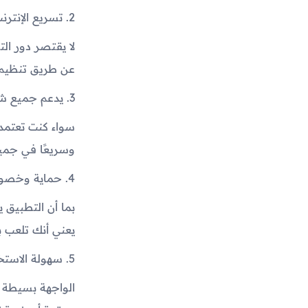
2. تسريع الإنترنت وتحسين الاستقرار 📶
عن طريق تنظيم ح
3. يدعم جميع شبكات الإنترنت 🌍
وسريعًا في جميع
4. حماية وخصوصية كاملة 🔒
يعني أنك تلعب ب
5. سهولة الاستخدام وسرعة التشغيل 🕹️
الواجهة بسيطة 