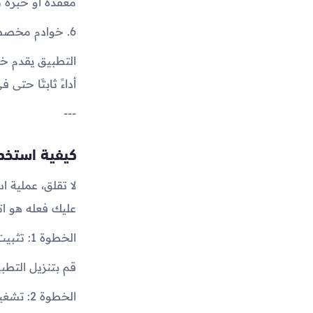
معقدة أو خبرة ت
6. خوادم مخصصة للألعاب 🎮
التطبيق يقدم خ
أداءً ثابتًا حتى 
---
كيفية استخدا
لا تقلق، عملية ا
عليك فعله هو ات
الخطوة 1: تثبيت التطبيق
قم بتنزيل التطب
الخطوة 2: تشغيل التطبيق