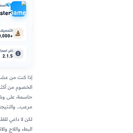
اسم 
ster
التحميلا
+50,000,000
آخر اصدار
2.1.5
إذا كنت من عشاق 
الخصوم من أكثر 
مرعب… والنتيجة
لكن لا داعي للق
البطء واللاج وا