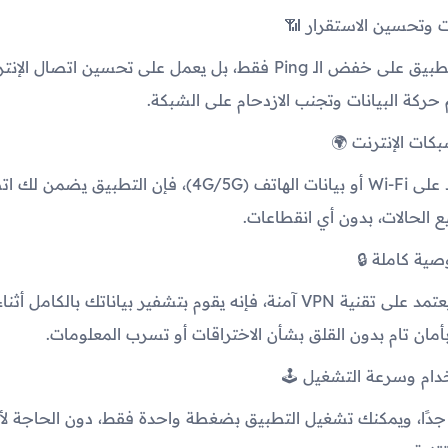
لا يقتصر دور التطبيق على خفض الـ Ping فقط، بل يعمل على تحسين ا
ركة البيانات وتجنب الازدحام على الشبكة.
سواء كنت تعتمد على Wi-Fi أو بيانات الهاتف (4G/5G)، فإن التطب
 الحالات، بدون أي انقطاعات.
بما أن التطبيق يعتمد على تقنية VPN آمنة، فإنه يقوم بتشفير بياناتك بالكام
أمان تام بدون القلق بشأن الاختراقات أو تسرب المعلومات.
جدًا، ويمكنك تشغيل التطبيق بضغطة واحدة فقط، دون الحاجة لأي