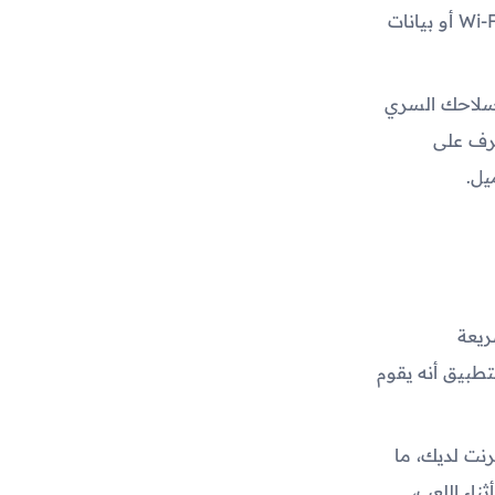
العالمية، ما يمنحك تجربة لعب أكثر سلاسة واستقرارًا سواء كنت تستخدم شبكة Wi-Fi أو بيانات
و سلاحك السري
رف على
يل.
 سريعة
PUBG. الفكرة الأساسية للتطبيق أنه يقوم
رنت لديك، ما
تك أثناء اللعب،