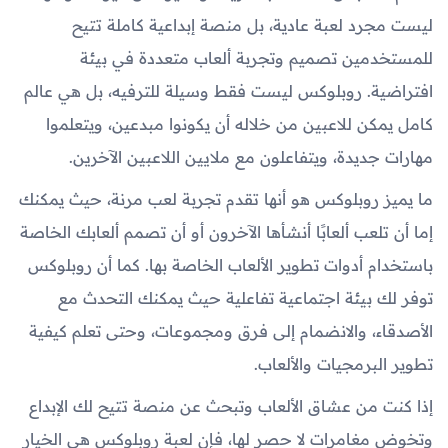
ليست مجرد لعبة عادية، بل منصة إبداعية كاملة تتيح
للمستخدمين تصميم وتجربة ألعاب متعددة في بيئة
افتراضية. روبلوكس ليست فقط وسيلة للترفيه، بل هي عالم
كامل يمكن للاعبين من خلاله أن يكونوا مبدعين، ويتعلموا
مهارات جديدة، ويتفاعلون مع ملايين اللاعبين الآخرين.
ما يميز روبلوكس هو أنها تقدم تجربة لعب مرنة، حيث يمكنك
إما أن تلعب ألعابًا أنشأها الآخرون أو أن تصمم ألعابك الخاصة
باستخدام أدوات تطوير الألعاب الخاصة بها. كما أن روبلوكس
توفر لك بيئة اجتماعية تفاعلية حيث يمكنك التحدث مع
الأصدقاء، والانضمام إلى فرق ومجموعات، وحتى تعلم كيفية
تطوير البرمجيات والألعاب.
إذا كنت من عشاق الألعاب وتبحث عن منصة تتيح لك الإبداع
وتخوض مغامرات لا حصر لها، فإن لعبة روبلوكس هي الخيار