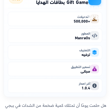
Gift Game بطاقات الهدايا
التحميلات
+500,000
المطور
ManraOs
التصنيف
ترفيه
تسعير التطبيق
مجاني
آخر اصدار
1.0.4
هل حلمت يومًا أن تمتلك كمية ضخمة من الشدات في ببجي