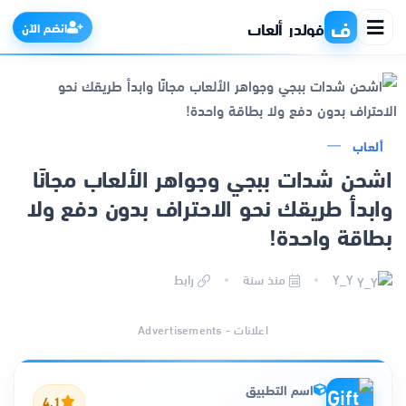
ف
فولدر ألعاب
انضم الآن
الرئيسية
ألعاب
اشحن شدات ببجي وجواهر الألعاب مجانًا
التطبيقات
وابدأ طريقك نحو الاحتراف بدون دفع ولا
بطاقة واحدة!
الألعاب
Y_Y
منذ سنة
رابط
مواقع
اعلانات - Advertisements
ذكاء اصطناعي
اسم التطبيق
4.1