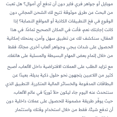
موبايل أو جواهر فري فاير دون أن تدفع أي أموال؟ هل تعبت
من البحث عن طرق موثوقة تتيح لك الشحن المجاني دون
الوقوع في فخ التطبيقات الكاذبة أو المواقع النصابة؟ إذا
كانت إجابتك نعم، فأنت في المكان الصحيح تمامًا. في هذا
المقال، سنكشف لك عن تطبيق سهل وآمن، يمنحك إمكانية
الحصول على شدات ببجي وجواهر ألعاب أخرى مجانًا، فقط
من خلال إتمام بعض المهام البسيطة والمسلية على هاتفك.
مع تزايد الطلب على العملات الافتراضية داخل الألعاب، أصبح
كثير من اللاعبين يتجهون نحو حلول ذكية بديلة، بعيدًا عن
البطاقات المدفوعة والخسائر المالية المتكررة. التطبيق الذي
سنتحدث عنه اليوم جاء ليكون حلاً ثوريًا في عالم الألعاب،
حيث يوفّر طريقة مضمونة للحصول على عملات داخلية دون
أن تدفع شيئًا، فقط من خلال استخدام وقتك واستثمار