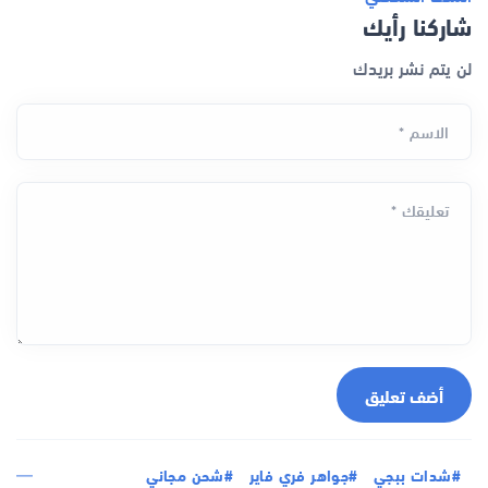
شاركنا رأيك
لن يتم نشر بريدك
الاسم *
تعليقك *
أضف تعليق
#شدات ببجي
#جواهر فري فاير
#شحن مجاني