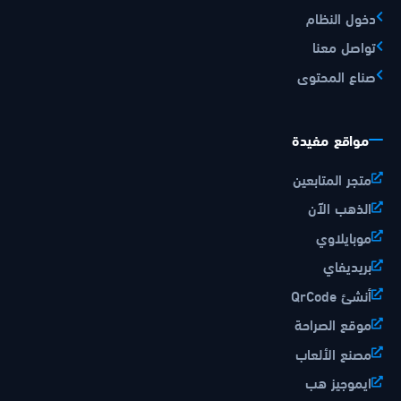
دخول النظام
تواصل معنا
صناع المحتوى
مواقع مفيدة
متجر المتابعين
الذهب الآن
موبايلاوي
بريديفاي
أنشئ QrCode
موقع الصراحة
مصنع الألعاب
ايموجيز هب