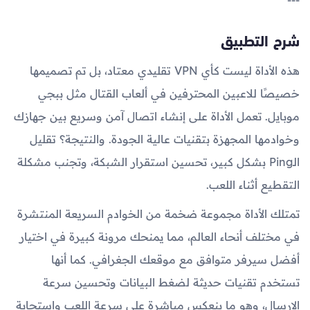
شرح التطبيق
هذه الأداة ليست كأي VPN تقليدي معتاد، بل تم تصميمها
خصيصًا للاعبين المحترفين في ألعاب القتال مثل ببجي
موبايل. تعمل الأداة على إنشاء اتصال آمن وسريع بين جهازك
وخوادمها المجهزة بتقنيات عالية الجودة. والنتيجة؟ تقليل
الـPing بشكل كبير، تحسين استقرار الشبكة، وتجنب مشكلة
التقطيع أثناء اللعب.
تمتلك الأداة مجموعة ضخمة من الخوادم السريعة المنتشرة
في مختلف أنحاء العالم، مما يمنحك مرونة كبيرة في اختيار
أفضل سيرفر متوافق مع موقعك الجغرافي. كما أنها
تستخدم تقنيات حديثة لضغط البيانات وتحسين سرعة
الإرسال، وهو ما ينعكس مباشرة على سرعة اللعب واستجابة