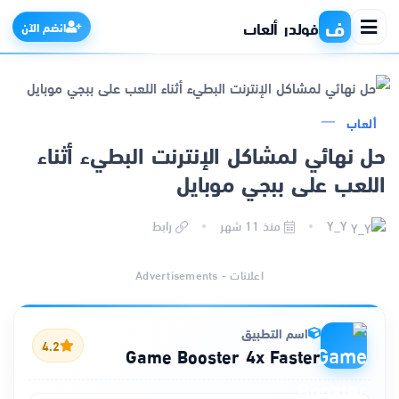
ف
فولدر ألعاب
انضم الآن
ألعاب
الرئيسية
حل نهائي لمشاكل الإنترنت البطيء أثناء
اللعب على ببجي موبايل
التطبيقات
Y_Y
منذ 11 شهر
رابط
الألعاب
اعلانات - Advertisements
مواقع
ذكاء اصطناعي
اسم التطبيق
4.2
Game Booster 4x Faster