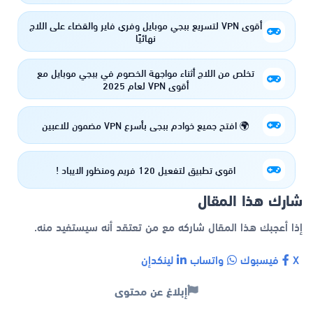
أقوى VPN لتسريع ببجي موبايل وفري فاير والقضاء على اللاج
نهائيًا
تخلص من اللاج أثناء مواجهة الخصوم في ببجي موبايل مع
أقوى VPN لعام 2025
🌍 افتح جميع خوادم ببجي بأسرع VPN مضمون للاعبين
اقوي تطبيق لتفعيل 120 فريم ومنظور الايباد !
شارك هذا المقال
إذا أعجبك هذا المقال شاركه مع من تعتقد أنه سيستفيد منه.
X
فيسبوك
واتساب
لينكدإن
إبلاغ عن محتوى