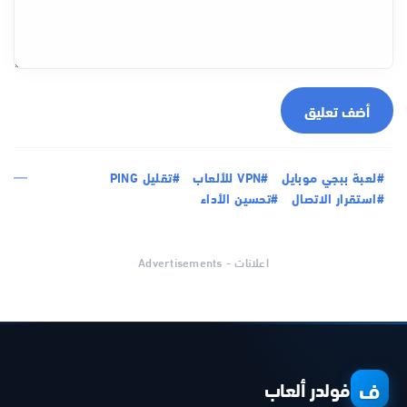
أضف تعليق
#لعبة ببجي موبايل
#VPN للألعاب
#تقليل PING
#استقرار الاتصال
#تحسين الأداء
اعلانات - Advertisements
ف
فولدر ألعاب