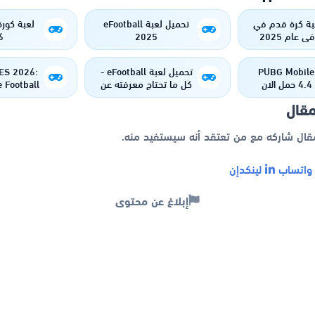
بة كرة قدم في
تحميل لعبة eFootball
لعبة كورة
ى عام 2025
2025
6
تحديث PUBG Mobile
تحميل لعبة eFootball -
ES 2026:
ان
كل ما تحتاج معرفته عن
 Football
اللعبة
erience
مقال
ts!
مقال شاركه مع من تعتقد أنه سيستفيد منه.
اتساب
لينكدإن
إبلاغ عن محتوى