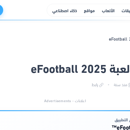
يقات
الألعاب
مواقع
ذكاء اصطناعي
eFootball 
منذ سنة
رابط
اعلانات - Advertisements
التطبيق
eFoot