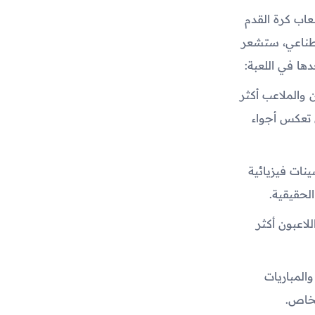
عاب كرة القدم
صطناعي، ستشعر
ها في اللعبة:
والملاعب أكثر
 تعكس أجواء
نات فيزيائية
لحقيقية.
اعبون أكثر
المباريات
لخاص.