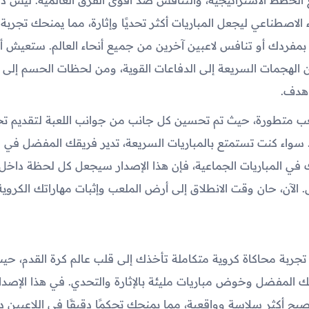
 الاصطناعي ليجعل المباريات أكثر تحديًا وإثارة، مما يمنحك تجرب
مفردك أو تنافس لاعبين آخرين من جميع أنحاء العالم. ستعيش أجو
الهجمات السريعة إلى الدفاعات القوية، ومن لحظات الحسم إلى ال
 هدف.
عب متطورة، حيث تم تحسين كل جانب من جوانب اللعبة لتقديم تج
. سواء كنت تستمتع بالمباريات السريعة، تدير فريقك المفضل في و
ي المباريات الجماعية، فإن هذا الإصدار سيجعل كل لحظة داخل 
. الآن، حان وقت الانطلاق إلى أرض الملعب وإثبات مهاراتك الكروية
 تجربة محاكاة كروية متكاملة تأخذك إلى قلب عالم كرة القدم، حي
 المفضل وخوض مباريات مليئة بالإثارة والتحدي. في هذا الإصدا
بح أكثر سلاسة وواقعية، مما يمنحك تحكمًا دقيقًا في اللاعبين د