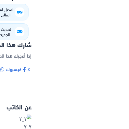
افضل لع
العالم ف
الجديد 4.4 حمل ال
شارك هذا ال
إذا أعجبك هذا ال
X
فيسبوك
و
عن الكاتب
Y_Y