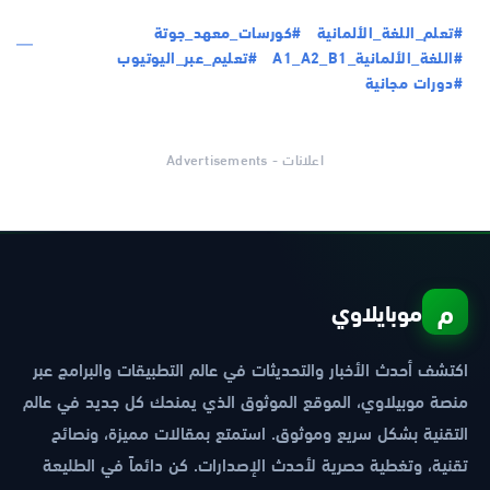
#تعلم_اللغة_الألمانية
#كورسات_معهد_جوتة
#اللغة_الألمانية_A1_A2_B1
#تعليم_عبر_اليوتيوب
#دورات مجانية
اعلانات - Advertisements
م
موبايلاوي
اكتشف أحدث الأخبار والتحديثات في عالم التطبيقات والبرامج عبر
منصة موبيلاوي، الموقع الموثوق الذي يمنحك كل جديد في عالم
التقنية بشكل سريع وموثوق. استمتع بمقالات مميزة، ونصائح
تقنية، وتغطية حصرية لأحدث الإصدارات. كن دائماً في الطليعة