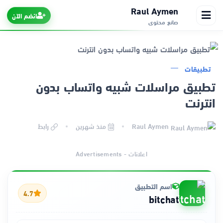
Raul Aymen
انضم الآن
صانع محتوى
تطبيقات
الرئيسية
تطبيق مراسلات شبيه واتساب بدون
انترنت
التطبيقات
Raul Aymen
منذ شهرين
رابط
الألعاب
اعلانات - Advertisements
مواقع
ذكاء اصطناعي
اسم التطبيق
4.7
bitchat