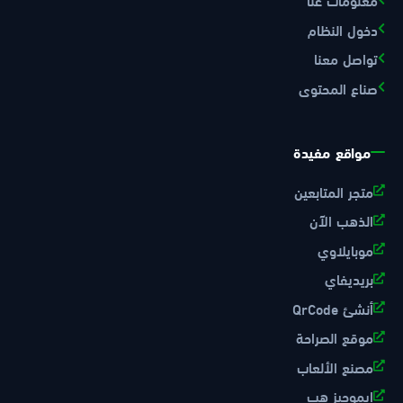
دخول النظام
تواصل معنا
صناع المحتوى
مواقع مفيدة
متجر المتابعين
الذهب الآن
موبايلاوي
بريديفاي
أنشئ QrCode
موقع الصراحة
مصنع الألعاب
ايموجيز هب