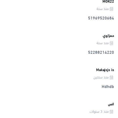
MOK22
منذ سنة
51969520684
حمزاوي
منذ سنة
52288214220
Makajsjs is
منذ سنتين
Hdhdb
انس
منذ 3 سنوات