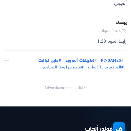
أعجبني
يوسف
منذ 3 سنوات
رابط المود 1.20
#PC-GAMES
#تطبيقات أندرويد
#ماين كرافت
#التحكم في الألعاب
#تخصيص لوحة المفاتيح
اعلانات - Advertisements
ف
فولدر ألعاب