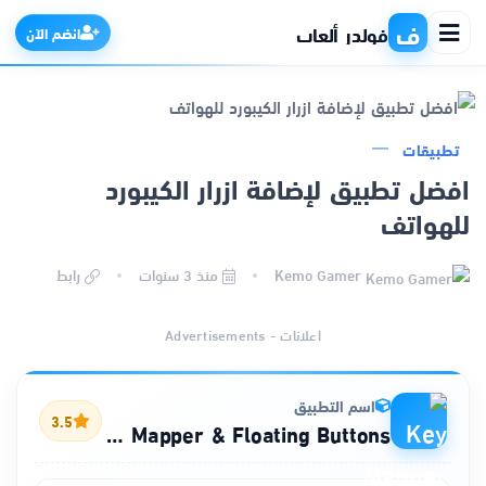
ف
فولدر ألعاب
انضم الآن
تطبيقات
الرئيسية
افضل تطبيق لإضافة ازرار الكيبورد
للهواتف
التطبيقات
Kemo Gamer
منذ 3 سنوات
رابط
الألعاب
اعلانات - Advertisements
مواقع
ذكاء اصطناعي
اسم التطبيق
3.5
Key Mapper & Floating Buttons