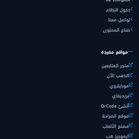
دخول النظام
تواصل معنا
صناع المحتوى
مواقع مفيدة
متجر المتابعين
الذهب الآن
موبايلاوي
بريديفاي
أنشئ QrCode
موقع الصراحة
مصنع الألعاب
ايموجيز هب