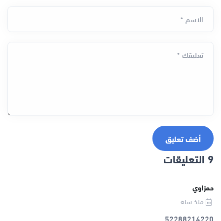
الاسم *
تعليقك *
أضف تعليق
9 التعليقات
حمزاوي
منذ سنة
52288214220