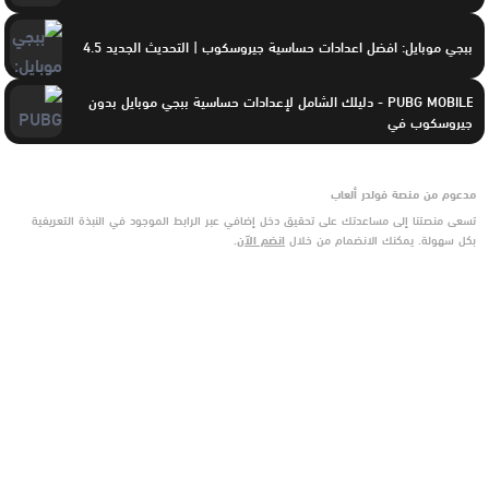
ببجي موبايل: افضل اعدادات حساسية جيروسكوب | التحديث الجديد 4.5
PUBG MOBILE - دليلك الشامل لإعدادات حساسية ببجي موبايل بدون
جيروسكوب في
مدعوم من منصة فولدر ألعاب
تسعى منصتنا إلى مساعدتك على تحقيق دخل إضافي عبر الرابط الموجود في النبذة التعريفية
بكل سهولة. يمكنك الانضمام من خلال
انضم الآن
.