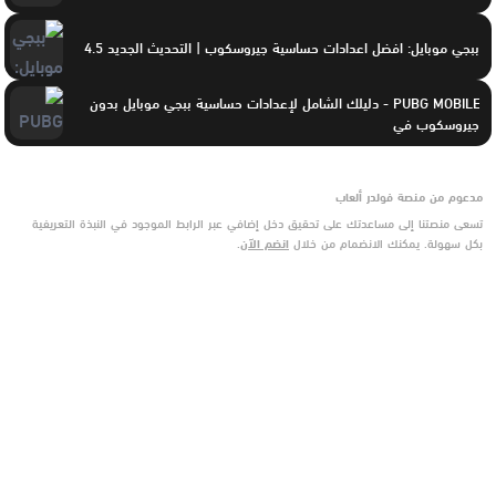
ببجي موبايل: افضل اعدادات حساسية جيروسكوب | التحديث الجديد 4.5
PUBG MOBILE - دليلك الشامل لإعدادات حساسية ببجي موبايل بدون
جيروسكوب في
مدعوم من منصة فولدر ألعاب
تسعى منصتنا إلى مساعدتك على تحقيق دخل إضافي عبر الرابط الموجود في النبذة التعريفية
بكل سهولة. يمكنك الانضمام من خلال
انضم الآن
.