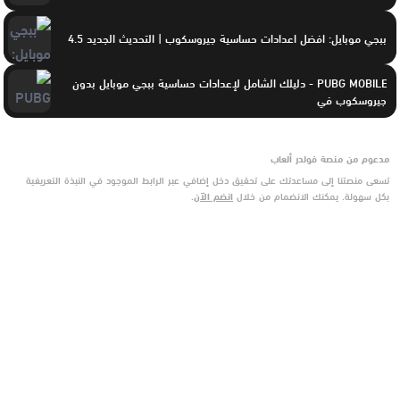
ببجي موبايل: افضل اعدادات حساسية جيروسكوب | التحديث الجديد 4.5
PUBG MOBILE - دليلك الشامل لإعدادات حساسية ببجي موبايل بدون
جيروسكوب في
مدعوم من منصة فولدر ألعاب
تسعى منصتنا إلى مساعدتك على تحقيق دخل إضافي عبر الرابط الموجود في النبذة التعريفية
بكل سهولة. يمكنك الانضمام من خلال
انضم الآن
.