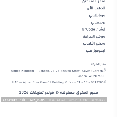
متجر المتابعين
الذهب الآن
موبايلاوي
بريديفاي
أنشئ QrCode
موقع الصراحة
مصنع الألعاب
ايموجيز هب
مقار الشركة
United Kingdom
—
London, 71-75 Shelton Street, Covent Garden,
London, WC2H 9JQ
UAE
—
Ajman Free Zone C1 Building, Office - C1 - 1F - SF12205
جميع الحقوق محفوظة © فولدر تطبيقات 2026
·
· count 43,865
· switch 16/100
· partners 3
Creators Hub
ADX_MINA