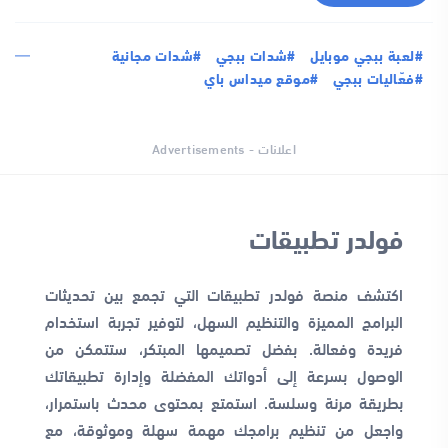
#لعبة ببجي موبايل
#شدات ببجي
#شدات مجانية
#فعّاليات ببجي
#موقع ميداس باي
اعلانات - Advertisements
فولدر تطبيقات
اكتشف منصة فولدر تطبيقات التي تجمع بين تحديثات
البرامج المميزة والتنظيم السهل، لتوفير تجربة استخدام
فريدة وفعالة. بفضل تصميمها المبتكر، ستتمكن من
الوصول بسرعة إلى أدواتك المفضلة وإدارة تطبيقاتك
بطريقة مرنة وسلسة. استمتع بمحتوى محدث باستمرار،
واجعل من تنظيم برامجك مهمة سهلة وموثوقة، مع