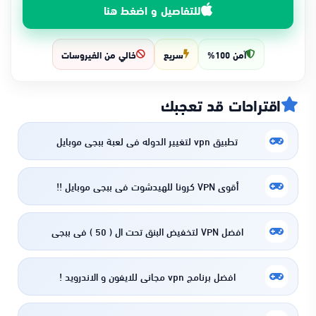
للتفاصيل و اضغط هنا
آمن 100%
سريع
خالي من الفيروسات
اقتراحات قد تعجبك
تطبيق vpn لتغيير الدوله فى لعبة ببجى موبايل
أقوى VPN كرونا للهيدشوت في ببجي موبايل !!
افضل VPN لتخفيض البنق تحت ال ( 50 ) في ببجي
افضل برنامج vpn مجاني للايفون و الاندرويد !