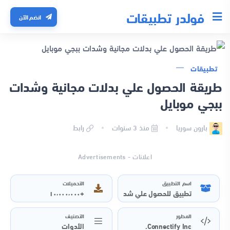
فولدر تطبيقات
انضم الآن
تطبيقات
طريقة الحصول علي بدلات مجانية وشدات
ببجي موبايل
بارون سوريا
منذ 3 سنوات
رابط
اعلانات - Advertisements
اسم التطبيق
التحميلات
تطبيق للحصول علي شدات ببجي مجانا
+١٠٬٠٠٠٬٠٠٠
المطور
التصنيف
Connectify Inc.
الأدوات