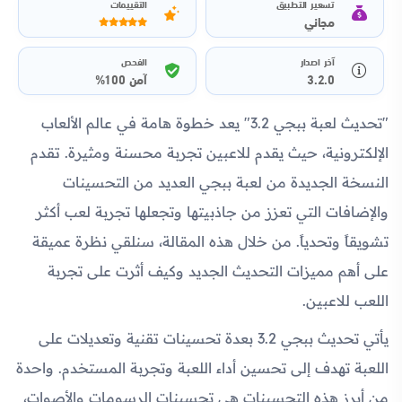
تسعير التطبيق
التقييمات
مجاني
آخر اصدار
الفحص
3.2.0
آمن 100%
"تحديث لعبة ببجي 3.2" يعد خطوة هامة في عالم الألعاب
الإلكترونية، حيث يقدم للاعبين تجربة محسنة ومثيرة. تقدم
النسخة الجديدة من لعبة ببجي العديد من التحسينات
والإضافات التي تعزز من جاذبيتها وتجعلها تجربة لعب أكثر
تشويقاً وتحدياً. من خلال هذه المقالة، سنلقي نظرة عميقة
على أهم مميزات التحديث الجديد وكيف أثرت على تجربة
اللعب للاعبين.
يأتي تحديث ببجي 3.2 بعدة تحسينات تقنية وتعديلات على
اللعبة تهدف إلى تحسين أداء اللعبة وتجربة المستخدم. واحدة
من أبرز هذه التحسينات هي تحسينات الرسومات والأصوات،