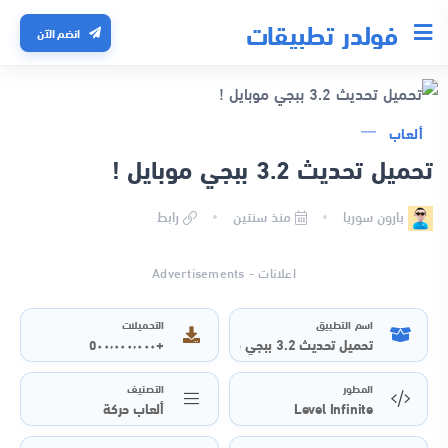
فولدر تطبيقات
انضم الآن
ألعاب
تحميل تحديث 3.2 ببجي موبايل !
بارون سوريا
منذ سنتين
رابط
اعلانات - Advertisements
اسم التطبيق
التحميلات
تحميل تحديث 3.2 ببجي موبايل !
+٥٠٠٬٠٠٠٬٠٠٠
المطور
التصنيف
Level Infinite
ألعاب حركة