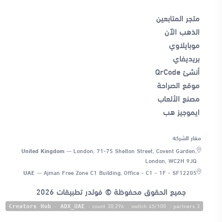
متجر المتابعين
الذهب الآن
موبايلاوي
بريديفاي
أنشئ QrCode
موقع الصراحة
مصنع الألعاب
ايموجيز هب
مقار الشركة
United Kingdom
—
London, 71-75 Shelton Street, Covent Garden,
London, WC2H 9JQ
UAE
—
Ajman Free Zone C1 Building, Office - C1 - 1F - SF12205
جميع الحقوق محفوظة © فولدر تطبيقات 2026
·
· count 30,296
· switch 45/100
· partners 3
Creators Hub
ADX_UAE