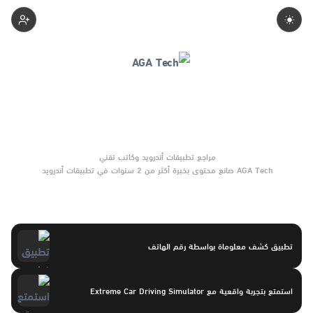
Aga-Tech
AGA Tech صانع محتوى بخبرة أكثر من 2 سنوات في تطبيقات أندرويد
وبرامج الموبايل والأدوات الرقمية. يركّز على مقارنات واضحة وتوصيات
موثوقة تساعد القرّاء على الاختيار بثقة.
تطبيق كشف معلوماة بواسطة رقم الهاتف
استمتع بتجربة واقعية مع Extreme Car Driving Simulator