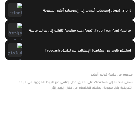
zfont: تحويل إيموجيات أندرويد إلى إيموجيات آيفون بسهولة
مراجعة لعبة True Fear: تجربة رعب مفتوحة تنقلك إلى عوالم مرعبة
استمتع بالربح من مشاهدة الإعلانات مع تطبيق Freecash
مدعوم من منصة فولدر ألعاب
تسعى منصتنا إلى مساعدتك على تحقيق دخل إضافي عبر الرابط الموجود في النبذة
التعريفية بكل سهولة. يمكنك الانضمام من خلال
انضم الآن
.