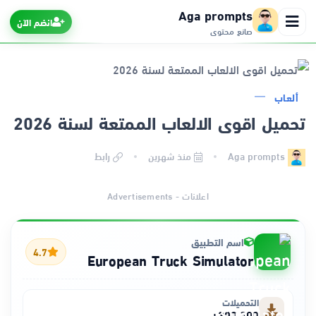
Aga prompts
انضم الآن
صانع محتوى
ألعاب
الرئيسية
تحميل اقوى الالعاب الممتعة لسنة 2026
التطبيقات
Aga prompts
منذ شهرين
رابط
الألعاب
اعلانات - Advertisements
مواقع
اسم التطبيق
4.7
European Truck Simulator
ذكاء اصطناعي
التحميلات
300,000+