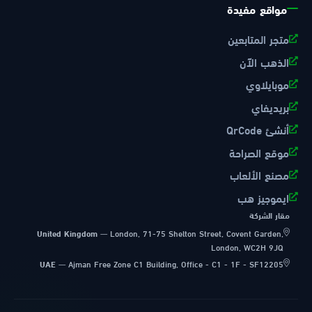
مواقع مفيدة
متجر المتابعين
الذهب الآن
موبايلاوي
بريديفاي
أنشئ QrCode
موقع الصراحة
مصنع الألعاب
ايموجيز هب
مقار الشركة
United Kingdom
—
London, 71-75 Shelton Street, Covent Garden,
London, WC2H 9JQ
UAE
—
Ajman Free Zone C1 Building, Office - C1 - 1F - SF12205