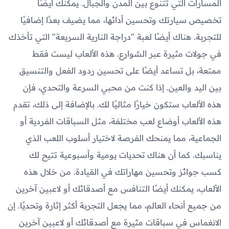
المسارات التي تتنوع بين المدن والجبال. يمكنك أيضًا
تخصيص سيارتك وتحسين أدائها، مما يضيف بعدًا إضافيًا
للتجربة. هناك أيضًا لعبة "دراجة النارية السريعة" التي تأخذك
في جولات مثيرة عبر الشوارع. هذه الألعاب ليست فقط
ممتعة، بل تساعد أيضًا على تحسين ردود الفعل والتنسيق
بين اليد والعين. إذا كنت من محبي السرعة والتحدي، فإن
هذه الألعاب ستكون خيارًا مثاليًا لك. بالإضافة إلى ذلك، تقدم
هذه الألعاب أوضاع لعب مختلفة، مثل السباقات الفردية أو
الجماعية، مما يمنحك الفرصة لاختيار أسلوب اللعب الذي
يناسبك. كما أن هناك تحديات يومية وأسبوعية تتيح لك
كسب جوائز وتحسين مهاراتك في القيادة. من خلال هذه
الألعاب، يمكنك أيضًا التنافس مع أصدقائك أو لاعبين آخرين
من جميع أنحاء العالم، مما يجعل التجربة أكثر إثارة وتحديًا. إن
الانغماس في سباقات مثيرة مع أصدقائك أو لاعبين آخرين